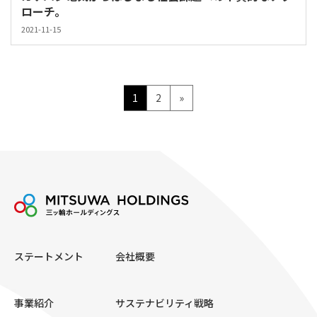
ローチ。
2021-11-15
投
ペ
ペ
1
2
»
ー
ー
稿
ジ
ジ
の
ペ
ー
ジ
送
ステートメント
会社概要
り
事業紹介
サステナビリティ戦略