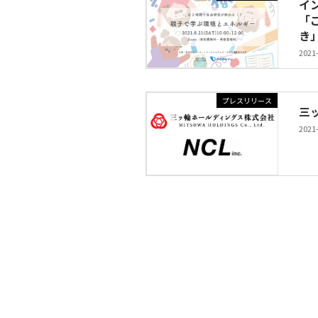
イ
「
き
2021
プレスリリース
三
2021