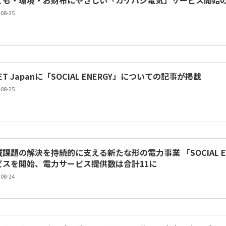
ども・環境・お財布にやさしい「カケハシ電気」サービス開始
-08-25
ET Japanに「SOCIAL ENERGY」についての記事が掲載
-08-25
域課題の解決を持続的に支える新たな形の電力事業 「SOCIAL E
ビスを開始、電力サービス提供数は合計11に
-08-24