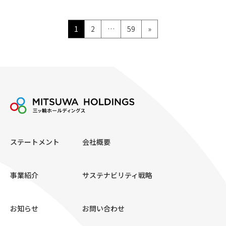
投
ペ
ペ
ペ
1
2
…
59
»
ー
ー
ー
稿
ジ
ジ
ジ
の
ペ
ー
ジ
送
ステートメント
会社概要
り
事業紹介
サステナビリティ戦略
お知らせ
お問い合わせ