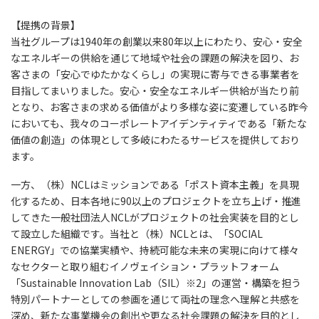
【提携の背景】
当社グループは1940年の創業以来80年以上にわたり、安心・安全
なエネルギーの供給を通じて地域や社会の課題の解決を図り、お
客さまの「安心でゆたかなくらし」の実現に寄与できる事業者を
目指してまいりました。安心・安全なエネルギー供給が当たり前
となり、お客さまの求める価値がより多様な姿に変遷している昨今
においても、我々のコーポレートアイデンティティである「新たな
価値の創造」の体現として多岐にわたるサービスを提供しており
ます。
一方、（株）NCLはミッションである「ポスト資本主義」を具現
化するため、日本各地に90以上のプロジェクトを立ち上げ・推進
してきた一般社団法人NCLがプロジェクトの社会実装を目的とし
て設立した組織です。当社と（株）NCLとは、「SOCIAL
ENERGY」での協業実績や、持続可能な未来の実現に向けて様々
なセクターと取り組むイノヴェイション・プラットフォーム
「Sustainable Innovation Lab（SIL）※2」の運営・構築を担う
特別パートナーとしての参画を通じて両社の理念へ理解と共感を
深め、新たな事業機会の創出や更なる社会課題の解決を目的とし