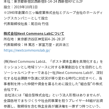
本社：東京都新宿区西新宿8-14-24 西新宿KFビル2F
設立：2019年10月1日
※1940年創業の三ッ輪産業株式会社とグループ会社のホールディ
ングスカンパニーとして設立
代表取締役社長：尾日向 竹信
株式会社Next Commons Labについて
所在地：東京都渋谷区神宮前4-26-28 2F
代表取締役：林 篤志・家冨万里・武井浩三
https://nextcommonslab.jp/
(株)Next Commons Labは、「ポスト資本主義を具現化する」を
ミッションとし地域リソースに対する事業創出などを目的とした
ソーシャルベンチャーである(一社)Next Commons Labが、深刻
化する社会課題や急速に状況が移り変わる時代に対応すべく、当
事者制を持った仲間や資金を募るために設立した“組合型”の株式
会社です。
会社法には「組合型株式会社」という法人形態はありませんが、
全国各地でまちづくりや社会的事業を担うプレイヤー44組が出資
参画し、取締役を含む株主全員が議決権を一票ずつ持つという、