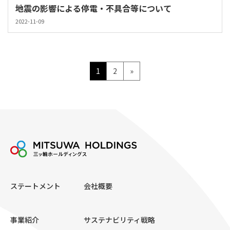
地震の影響による停電・不具合等について
2022-11-09
投
ペ
ペ
1
2
»
ー
ー
稿
ジ
ジ
の
ペ
ー
ジ
送
ステートメント
会社概要
り
事業紹介
サステナビリティ戦略