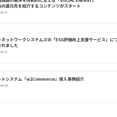
課題の解決を持続的に支える「SOCIAL ENERGY」
益の還元先を紹介するコンテンツがスタート
-09-27
ーネットワークシステムズの「ESG評価向上支援サービス」に
されました
-09-21
ートシステム「w2Commerce」導入事例紹介
-09-08