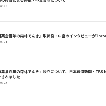
震の影響による停電・不具合等について
-05-26
西粟倉百年の森林でんき」取締役・中島のインタビューがThroug
-05-24
西粟倉百年の森林でんき」設立について、日本経済新聞・TBS NE
介されました
-05-22