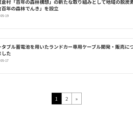
粟倉村「百年の森林構想」の新たな取り組みとして地域の脱炭
倉百年の森林でんき」を設立
-05-19
ータブル蓄電池を用いたランドカー専用ケーブル開発・販売について
ました
-05-17
ペ
ペ
1
2
»
ー
ー
ジ
ジ