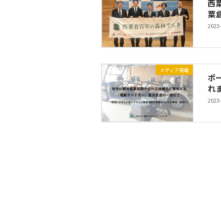
西
粟
2023
メディア掲載
ポ
れ
2023
投
稿
の
ペ