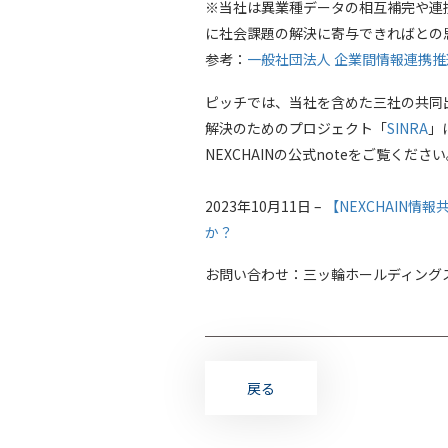
※当社は異業種データの相互補完や連
に社会課題の解決に寄与できればとの思い
参考：
一般社団法人 企業間情報連携推進
ピッチでは、当社を含めた三社の共同出
解決のためのプロジェクト「
SINRA
」
NEXCHAINの公式noteをご覧くださ
2023年10月11日 –
【NEXCHAIN
か？
お問い合わせ：三ッ輪ホールディングス 広報/加
戻る