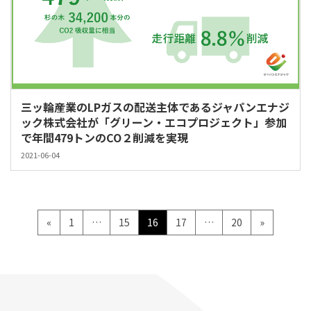
三ッ輪産業のLPガスの配送主体であるジャパンエナジ
ック株式会社が「グリーン・エコプロジェクト」参加
で年間479トンのCO２削減を実現
2021-06-04
投
ペ
ペ
ペ
ペ
ペ
«
1
…
15
16
17
…
20
»
ー
ー
ー
ー
ー
稿
ジ
ジ
ジ
ジ
ジ
の
ペ