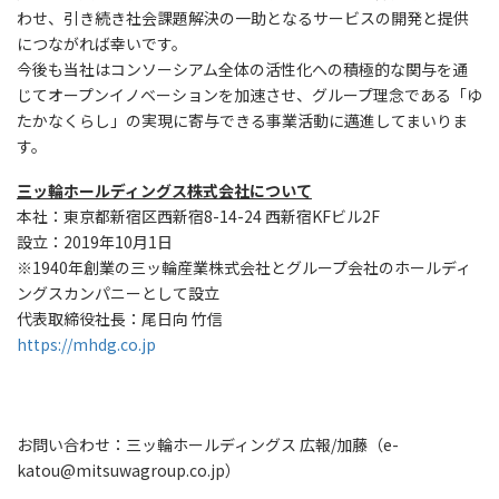
わせ、引き続き社会課題解決の一助となるサービスの開発と提供
につながれば幸いです。
今後も当社はコンソーシアム全体の活性化への積極的な関与を通
じてオープンイノベーションを加速させ、グループ理念である「ゆ
たかなくらし」の実現に寄与できる事業活動に邁進してまいりま
す。
三ッ輪ホールディングス株式会社について
本社：東京都新宿区西新宿8-14-24 西新宿KFビル2F
設立：2019年10月1日
※1940年創業の三ッ輪産業株式会社とグループ会社のホールディ
ングスカンパニーとして設立
代表取締役社長：尾日向 竹信
https://mhdg.co.jp
お問い合わせ：三ッ輪ホールディングス 広報/加藤（e-
katou@mitsuwagroup.co.jp）