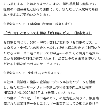
にも損をすることはありません。また、解約手数料も無料です。
提携の不動産会社とENSの連携により、慌ただしい入居時でも簡
単・安心にご契約いただけます。
供給対象エリア…日本全国（沖縄県・離島を除く）
「ゼロ電」とセットでお得な「ゼロ電のガス」（都市ガス）
ゼロ電と同じく、契約・解約手数料が無料の「ゼロ電のガス」。
東京ガス・東邦ガスの料金と比較して3%お得な料金でご利用いた
だけるほか、ゼロ電とセットでお申込みいただくと毎月の電気料
金から100円の割引が適応されます。品質はそのままでお使いいた
だけるお得な都市ガスのサービスです。
供給対象エリア…東京ガス/東邦ガスエリア
当社は、異業種の複数の企業間でデジタル技術やデータを活用
し、新たなユーザーメリットの創出や利便性の向上を目指す
NEXCHAINに2020年11月より参画しております。
この度の「ゼロ電」「ゼロ電のガス」の販売を皮切りに、相互補
完された異業種データとエネルギー事業者としての知見を掛け合