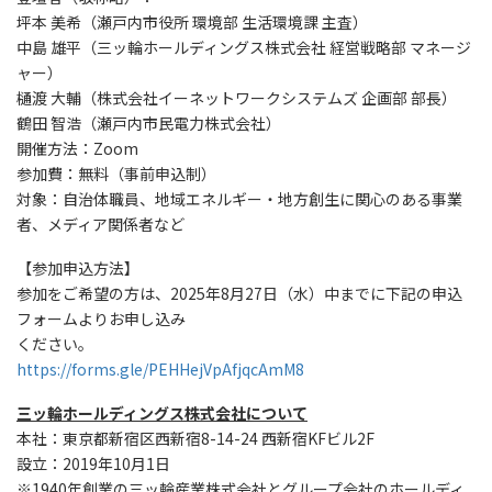
坪本 美希（瀬戸内市役所 環境部 生活環境課 主査）
中島 雄平（三ッ輪ホールディングス株式会社 経営戦略部 マネージ
ャー）
樋渡 大輔（株式会社イーネットワークシステムズ 企画部 部長）
鶴田 智浩（瀬戸内市民電力株式会社）
開催方法：Zoom
参加費：無料（事前申込制）
対象：自治体職員、地域エネルギー・地方創生に関心のある事業
者、メディア関係者など
【参加申込方法】
参加をご希望の方は、2025年8月27日（水）中までに下記の申込
フォームよりお申し込み
ください。
https://forms.gle/PEHHejVpAfjqcAmM8
三ッ輪ホールディングス株式会社について
本社：東京都新宿区西新宿8-14-24 西新宿KFビル2F
設立：2019年10月1日
※1940年創業の三ッ輪産業株式会社とグループ会社のホールディ