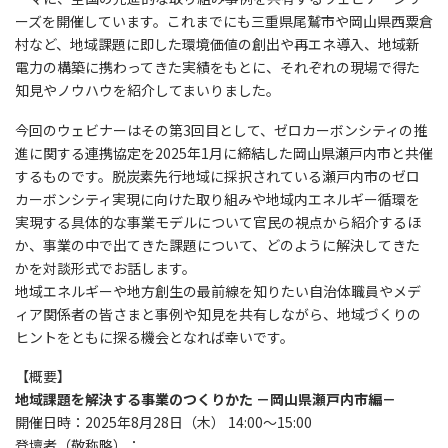
ーズを開催しています。これまでにも三重県尾鷲市や岡山県西粟倉
村など、地域課題に即した環境価値の創出や再エネ導入、地域新
電力の構築に携わってきた実績をもとに、それぞれの現場で得た
知見やノウハウを紹介してまいりました。
今回のウェビナーはその第3回目として、ゼロカーボンシティの推
進に関する連携協定を2025年1月に締結した岡山県瀬戸内市と共催
するものです。脱炭素先行地域に採択されている瀬戸内市のゼロ
カーボンシティ実現に向けた取り組みや地域内エネルギー循環を
実現する具体的な事業モデルについて官民の視点から紹介するほ
か、事業の中で出てきた課題について、どのように解決してきた
かを対談形式でお話します。
地域エネルギーや地方創生の最前線を知りたい自治体職員やメデ
ィア関係者の皆さまと事例や知見を共有しながら、地域づくりの
ヒントをともに探る機会となれば幸いです。
【概要】
地域課題を解決する事業のつくりかた －岡山県瀬戸内市編－
開催日時：2025年8月28日（木） 14:00～15:00
登壇者（敬称略）：