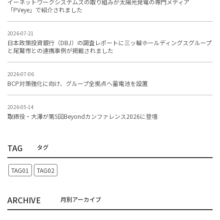
イーネットワークシステムズの取り組みが太陽光発電の専門メディア
「PVeye」で紹介されました
2026-07-21
日本政策投資銀行（DBJ）の調査レポートに三ッ輪ホールディングスグループ
と尾鷲市との連携事例が掲載されました
2026-07-06
BCP対策強化に向け、グループ全拠点へ蓄電池を設置
2026-05-14
取締役・大澤が第5回Beyondカンファレンス2026に登壇
TAG
TAG01
TAG02
ARCHIVE