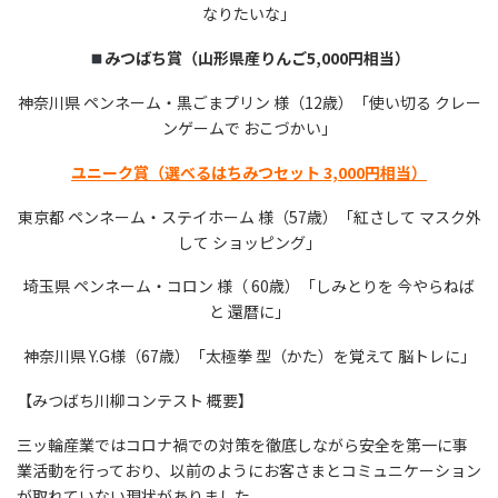
なりたいな」
みつばち賞（山形県産りんご5,000円相当）
神奈川県 ペンネーム・黒ごまプリン 様（12歳）「使い切る クレー
ンゲームで おこづかい」
ユニーク賞
（選べるはちみつセット 3,000円相当）
東京都 ペンネーム・ステイホーム 様（57歳）「紅さして マスク外
して ショッピング」
埼玉県 ペンネーム・コロン 様（ 60歳）「しみとりを 今やらねば
と 還暦に」
神奈川県 Y.G様（67歳）「太極拳 型（かた）を覚えて 脳トレに」
【みつばち川柳コンテスト 概要】
三ッ輪産業ではコロナ禍での対策を徹底しながら安全を第一に事
業活動を行っており、以前のようにお客さまとコミュニケーション
が取れていない現状がありました。