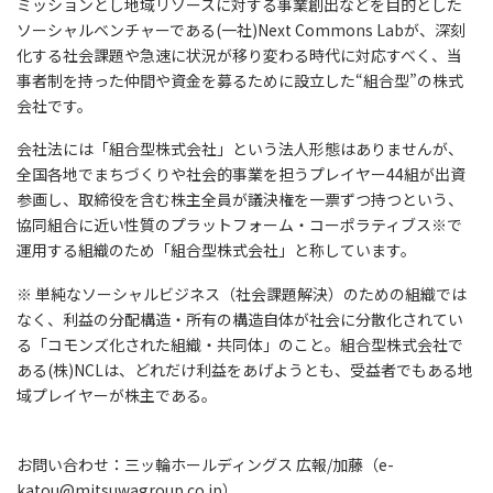
ミッションとし地域リソースに対する事業創出などを目的とした
ソーシャルベンチャーである(一社)Next Commons Labが、深刻
化する社会課題や急速に状況が移り変わる時代に対応すべく、当
事者制を持った仲間や資金を募るために設立した“組合型”の株式
会社です。
会社法には「組合型株式会社」という法人形態はありませんが、
全国各地でまちづくりや社会的事業を担うプレイヤー44組が出資
参画し、取締役を含む株主全員が議決権を一票ずつ持つという、
協同組合に近い性質のプラットフォーム・コーポラティブス※で
運用する組織のため「組合型株式会社」と称しています。
※ 単純なソーシャルビジネス（社会課題解決）のための組織では
なく、利益の分配構造・所有の構造自体が社会に分散化されてい
る「コモンズ化された組織・共同体」のこと。組合型株式会社で
ある(株)NCLは、どれだけ利益をあげようとも、受益者でもある地
域プレイヤーが株主である。
お問い合わせ：三ッ輪ホールディングス 広報/加藤（e-
katou@mitsuwagroup.co.jp）