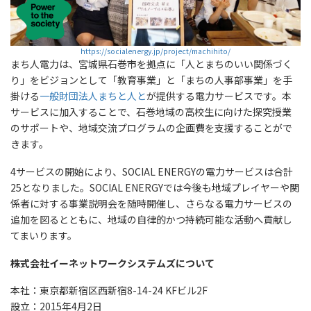
https://socialenergy.jp/project/machihito/
まち人電力は、宮城県石巻市を拠点に「人とまちのいい関係づく
り」をビジョンとして「教育事業」と「まちの人事部事業」を手
掛ける
一般財団法人まちと人と
が提供する電力サービスです。本
サービスに加入することで、石巻地域の高校生に向けた探究授業
のサポートや、地域交流プログラムの企画費を支援することがで
きます。
4サービスの開始により、SOCIAL ENERGYの電力サービスは合計
25となりました。SOCIAL ENERGYでは今後も地域プレイヤーや関
係者に対する事業説明会を随時開催し、さらなる電力サービスの
追加を図るとともに、地域の自律的かつ持続可能な活動へ貢献し
てまいります。
株式会社イーネットワークシステムズについて
本社：東京都新宿区西新宿8-14-24 KFビル2F
設立：2015年4月2日